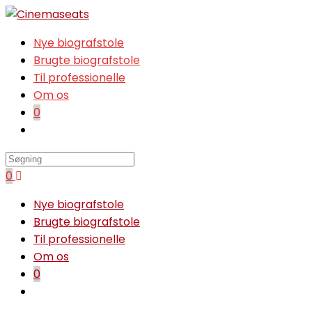
Skip
to
Nye biografstole
content
Brugte biografstole
Til professionelle
Om os
0
Toggle
website
search
0
Nye biografstole
Brugte biografstole
Til professionelle
Om os
0
Toggle
website